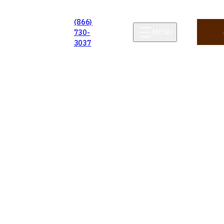
(866)
730-
MENU
3037